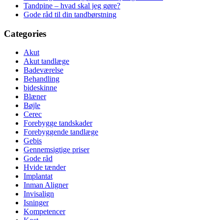
Tandpine – hvad skal jeg gøre?
Gode råd til din tandbørstning
Categories
Akut
Akut tandlæge
Badeværelse
Behandling
bideskinne
Blæner
Bøjle
Cerec
Forebygge tandskader
Forebyggende tandlæge
Gebis
Gennemsigtige priser
Gode råd
Hvide tænder
Implantat
Inman Aligner
Invisalign
Isninger
Kompetencer