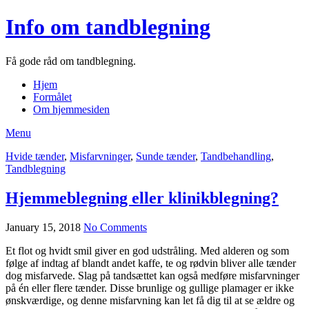
Info om tandblegning
Få gode råd om tandblegning.
Hjem
Formålet
Om hjemmesiden
Menu
Hvide tænder
,
Misfarvninger
,
Sunde tænder
,
Tandbehandling
,
Tandblegning
Hjemmeblegning eller klinikblegning?
January 15, 2018
No Comments
Et flot og hvidt smil giver en god udstråling. Med alderen og som
følge af indtag af blandt andet kaffe, te og rødvin bliver alle tænder
dog misfarvede. Slag på tandsættet kan også medføre misfarvninger
på én eller flere tænder. Disse brunlige og gullige plamager er ikke
ønskværdige, og denne misfarvning kan let få dig til at se ældre og