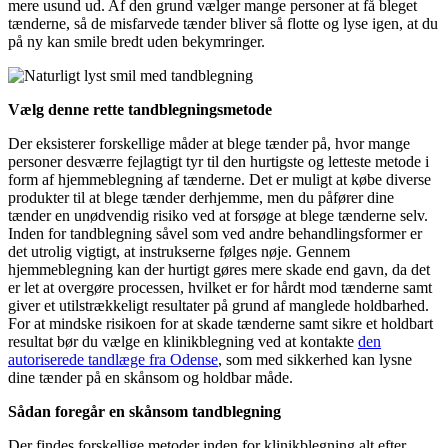
mere usund ud. Af den grund vælger mange personer at få bleget
tænderne, så de misfarvede tænder bliver så flotte og lyse igen, at du
på ny kan smile bredt uden bekymringer.
Vælg denne rette tandblegningsmetode
Der eksisterer forskellige måder at blege tænder på, hvor mange
personer desværre fejlagtigt tyr til den hurtigste og letteste metode i
form af hjemmeblegning af tænderne. Det er muligt at købe diverse
produkter til at blege tænder derhjemme, men du påfører dine
tænder en unødvendig risiko ved at forsøge at blege tænderne selv.
Inden for tandblegning såvel som ved andre behandlingsformer er
det utrolig vigtigt, at instrukserne følges nøje. Gennem
hjemmeblegning kan der hurtigt gøres mere skade end gavn, da det
er let at overgøre processen, hvilket er for hårdt mod tænderne samt
giver et utilstrækkeligt resultater på grund af manglede holdbarhed.
For at mindske risikoen for at skade tænderne samt sikre et holdbart
resultat bør du vælge en klinikblegning ved at kontakte
den
autoriserede tandlæge fra Odense
, som med sikkerhed kan lysne
dine tænder på en skånsom og holdbar måde.
Sådan foregår en skånsom tandblegning
Der findes forskellige metoder inden for klinikblegning alt efter