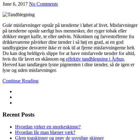
June 6, 2017
No Comments
Gule misfarvninger opstår på tænderne i løbet af livet. Misfarvninger
på tænderne opstår særligt hos mennesker, der ryger tobak eller
drikker meget kaffe, te eller rødvin. Nikotinen og farvestofferne fra
drikkevarerne påvirker dine tænder i så høj en grad, at en god
tandhygiejne desværre ikke er nok til at fjerne misfarvningerne helt.
Du kan dog heldigvis slippe for at have misfarvede tænder for altid,
hvis du får lavet en skånsom og
effektiv tandblegning i Århus
.
Herved kan tandlægen lysne pigmenten i dine tænder, så de igen er
lyse og uden misfarvninger.
Continue Reading
Recent Posts
Hvordan virker en snorkeskinne?
Hvordan får man blæner væk?
Glem togskinner og prøv de usynlige skinner