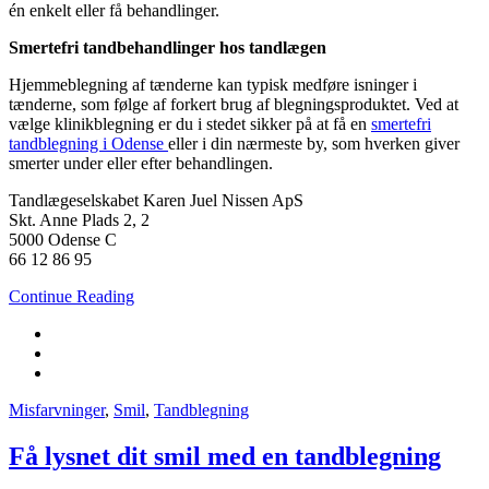
én enkelt eller få behandlinger.
Smertefri tandbehandlinger hos tandlægen
Hjemmeblegning af tænderne kan typisk medføre isninger i
tænderne, som følge af forkert brug af blegningsproduktet. Ved at
vælge klinikblegning er du i stedet sikker på at få en
smertefri
tandblegning i Odense
eller i din nærmeste by, som hverken giver
smerter under eller efter behandlingen.
Tandlægeselskabet Karen Juel Nissen ApS
Skt. Anne Plads 2, 2
5000 Odense C
66 12 86 95
Continue Reading
Misfarvninger
,
Smil
,
Tandblegning
Få lysnet dit smil med en tandblegning