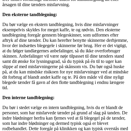
årsagen til dine tænders misfarvning.
Den eksterne tandblegning:
Du bør vælge en ekstern tandblegning, hvis dine misfarvninger
eksempelvis skyldes for meget kaffe, te og rødvin. Den eksterne
tandblegning foregår gennem blegeskinner, som udformes efter
aftryk af dine tænder. Du kan herefter benytte skinnerne derhjemme,
hvor der indsættes blegegele i skinnerne før brug. Her er det vigtigt,
at du følger tandlægernes anbefalinger, så du ikke overforbruger
skinnen. Anbefalinger vil være nøje tilpasset til dine tænders stand
samt dit ønske for lysningsgrad, så du typisk på én til to uger kan
slippe af med misfarvningerne på skånsom vis. Du bør også huske
på, at du kan mindske risikoen for nye misfarvninger ved at mindske
dit forbrug af blandt andet kaffe og te. På den måde vil dine nyligt
blegede tænder få gavn af den flotte tandblegning i endnu længere
tid.
Den interne tandblegning:
Du bør i stedet vælge en intern tandblegning, hvis du er blandt de
personer, som har misfarvede tænder på grund af slag på tanden. De
indre blødninger herfra kan fjernes ved at få blegegel på de tænder,
som har indre blødninger og dermed typisk også er blevet
rodbehandlet. Dette foregår på klinikken og kan typisk overstås med