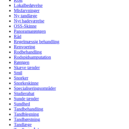
Kost
Lokalbedøvelse
Misfarvninger
Ny tandlæge
Nyt badeværelse
OSS-Skinne
Panoramarøntgen
Råd
Regelmæssig behandling
Renvoering
Rodbehandling
Rodspidsamputation
Røntgen
Skæve tænder
Smil
Snorker
Snorkeskinne
Specialiseringsområder
Studierabat
Sunde tænder
Sundhed
Tandbehandling
Tandblegning
Tandbørstning
Tandlæge