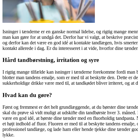
Isninger i tænderne er en ganske normal lidelse, og rigtig mange mennes
man kan gøre for at undgå det. Derfor har vi valgt, at beskrive præci
og derfor kan det være en god idé at kontakte tandlægen, hvis smerte
kontakt allerede i dag. Er du interesseret i at vide, hvorfor dine tænd
Hård tandbørstning, irritation og syre
I rigtig mange tilfælde kan isninger i tænderne forekomme fordi man bø
blotter man tandens emalje, som er med til at beskytte den. Dette er d
sukkerholdige drikke være med til, at tandkødet bliver irriteret, og at 
Hvad kan du gøre?
Først og fremmest er det helt grundlæggende, at du børster dine tænde
skal du prøve så vidt muligt at udskifte din tandbørste hver 3. måned
være en god idé, at børste dine tænder med en fluorholdig tandpasta. 
et højt indhold af fluor. Fluoren er med til at beskytte tandens emalje,
professionel tandlæge, og lade ham eller hende tjekke dine tænder go
lykke.