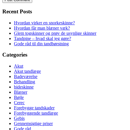
Recent Posts
Hvordan virker en snorkeskinne?
Hvordan får man blæner væk?
Glem togskinner og prøv de usynlige skinner
Tandpine – hvad skal jeg gøre?
Gode råd til din tandbørstning
Categories
Akut
Akut tandlæge
Badeværelse
Behandling
bideskinne
Blæner
Bøjle
Cerec
Forebygge tandskader
Forebyggende tandlæge
Gebis
Gennemsigtige priser
Gode råd