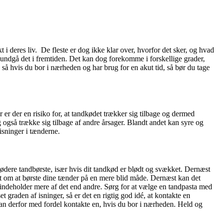
 i deres liv. De fleste er dog ikke klar over, hvorfor det sker, og hvad
 undgå det i fremtiden. Det kan dog forekomme i forskellige grader,
, så hvis du bor i nærheden og har brug for en akut tid, så bør du tage
 er der en risiko for, at tandkødet trækker sig tilbage og dermed
g også trække sig tilbage af andre årsager. Blandt andet kan syre og
 isninger i tænderne.
lødere tandbørste, især hvis dit tandkød er blødt og svækket. Dernæst
st om at børste dine tænder på en mere blid måde. Dernæst kan det
m indeholder mere af det end andre. Sørg for at vælge en tandpasta med
t graden af isninger, så er det en rigtig god idé, at kontakte en
an derfor med fordel kontakte en, hvis du bor i nærheden. Held og