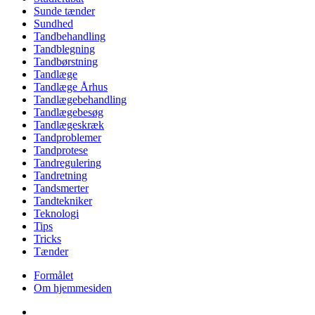
Sunde tænder
Sundhed
Tandbehandling
Tandblegning
Tandbørstning
Tandlæge
Tandlæge Århus
Tandlægebehandling
Tandlægebesøg
Tandlægeskræk
Tandproblemer
Tandprotese
Tandregulering
Tandretning
Tandsmerter
Tandtekniker
Teknologi
Tips
Tricks
Tænder
Formålet
Om hjemmesiden