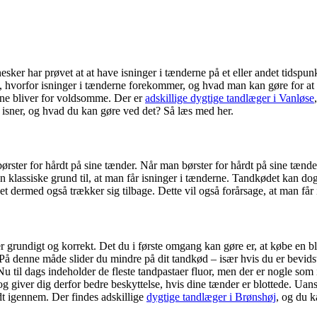
ker har prøvet at at have isninger i tænderne på et eller andet tidspunkt
st, hvorfor isninger i tænderne forekommer, og hvad man kan gøre for at
rne bliver for voldsomme. Der er
adskillige dygtige tandlæger i Vanløse
er isner, og hvad du kan gøre ved det? Så læs med her.
rster for hårdt på sine tænder. Når man børster for hårdt på sine tænder
en klassiske grund til, at man får isninger i tænderne. Tandkødet kan do
det dermed også trækker sig tilbage. Dette vil også forårsage, at man får
r grundigt og korrekt. Det du i første omgang kan gøre er, at købe en b
. På denne måde slider du mindre på dit tandkød – især hvis du er bevid
Nu til dags indeholder de fleste tandpastaer fluor, men der er nogle so
 og giver dig derfor bedre beskyttelse, hvis dine tænder er blottede. Uanse
dt igennem. Der findes adskillige
dygtige tandlæger i Brønshøj
, og du k